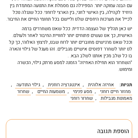
עם הבנה עמוקה יותר. הספירלה גם מסמלת את התנועה המתמדת בין
היחיד לקהילה, בין האישי לזוגי, בין הארצי לרוחני. ככל שנגלה נוכל
לכייל את מערכות היחסים שלנו וליישם בכל תחומי החיים את החיבור.
יש כאן תהליך של העצמה הדדית. ככל שאנו משחררים ברמה
האישית, כך אנו נעשים פתוחים יותר לחוויית החיבור לאחר ולעולם.
וככל שאנו מרגישים מחוברים יותר לרוח שבנו, לניצוץ האלוהי, כך קל
לנו יותר לשחרר דפוסים אישיים מגבילים. זהו מעגל של גילוי והארה
בו כל שלב מכין אותנו לשלב הבא. .
"השחרור הוא תחילת האחיזה" הזמנה למסע מרתק גילוי, הכשרה
ומימוש.
תגיות:
אחיזה אלוהית
,
אינטגרציה רוחנית
,
גילוי התודעה
,
מחזור חיים רוחני
,
מסע פנימי
,
משמעות החיים
,
שחרור
מאמונות מגבילות
,
שחרור רוחני
הוספת תגובה