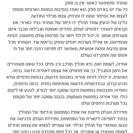
שחרור מתאפשר כאשר אין בו ספק
כל עוד יש באדם ספק הוא נאחז בנסיבות ובמהות הארציות ומספר
לעצמו את הסיפור שנוח לו ומרחיק עצמו מגילוי התודעה.
בליבו של הרעיון עומד תהליך דו-כיווני של שחרור בציר הארצי, אנו
נקראים לשחרר דפוסים ישנים, פחדים ואמונות מגבילות שכבר אינם
משרתים אותנו. זה יכול לכלול ויתור על תפיסות עולם מיושנות, זהויות
שהתיישנו, או אפילו מערכות יחסים שאינן בריאות עוד. השחרור מכל
אותן נסיבות ומהות אנושיות, מאפשר לנו תפיסה רחבה יותר של מי
אנחנו ומה ותפקידנו בעולם.
אחיזה, לעומת זאת, היא תהליך מורכב ורב-פנים. ככל שאנו משחררים
את הישן והמגביל, כך אנו פותחים את עצמנו לאחיזה חדשה. ברמה
האישית, זו יכולה להיות אחיזה בתובנות חדשות, בכוחות פנימיים שלא
הכרנו קודם, ובהזדמנויות חדשות שנפתחות בפנינו. ברמה הרוחנית,
האחיזה מתבטאת בתחושת חיבור עמוקה יותר לבורא, לטבע או ליקום
כולו. זוהי אחיזה בתחושת משמעות, בהבנה עמוקה יותר של מקומנו
בכל מערכות היחסים שלנו. .
ספירלת השלם מייצגת את אופיו המתמשך והדינמי של התהליך.
בניגוד לתפיסה לינארית של התפתחות, ספירלת השלם מדגישה את
טבעו המחזורי של תהליך הגילוי. אנו עשויים למצוא את עצמנו חוזרים
לאותם נושאים או אתגרים, אך בכל פעם מנקודת מבט גבוהה יותר,